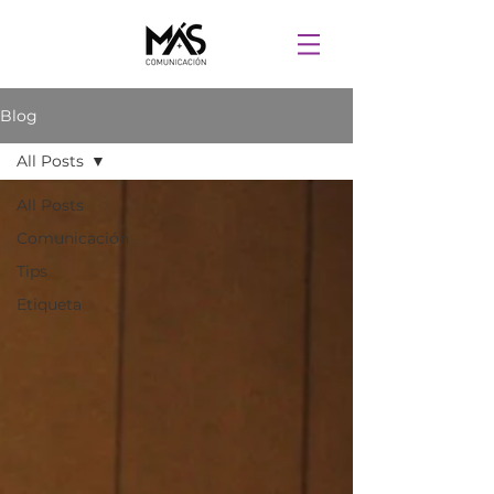
Blog
All Posts
All Posts
Comunicación
Tips
Etiqueta