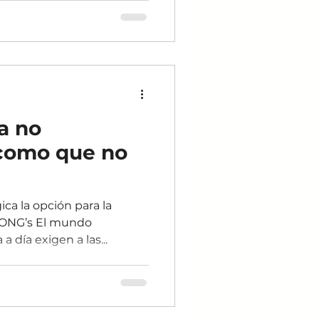
a no
como que no
ca la opción para la
ONG’s El mundo
a día exigen a las...