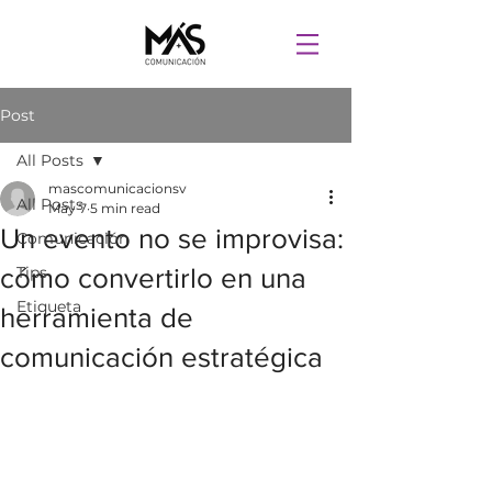
Post
All Posts
mascomunicacionsv
All Posts
May 7
5 min read
Un evento no se improvisa:
Comunicación
cómo convertirlo en una
Tips
Etiqueta
herramienta de
comunicación estratégica