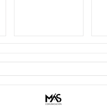
Un evento no se improvisa:
Cuand
cómo convertirlo en una
que 
herramienta de comunicación
ranki
estratégica