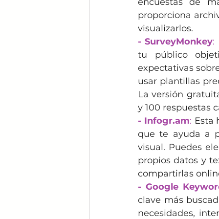
encuestas de ma
proporciona archi
visualizarlos.
- SurveyMonkey
: 
tu público objet
expectativas sobre
usar plantillas pre
La versión gratuit
y 100 respuestas 
- Infogr.am
: 
Esta 
que te ayuda a pr
visual. Puedes eleg
propios datos y te
compartirlas onlin
- Google Keywor
clave más buscadas
necesidades, inte