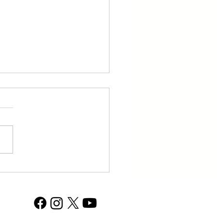
o la ética no se ve: lo
aprendimos al analizar un
ng regional.