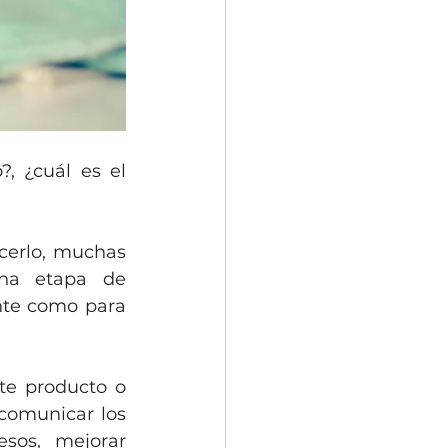
, ¿cuál es el 
erlo, muchas 
na etapa de 
te como para 
te producto o 
comunicar los 
esos, mejorar 