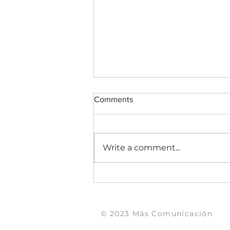
Comments
Write a comment...
La confianza, el verdadero
diferencial en la era de la
sobreinformación
© 2023 Más Comunicación