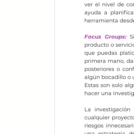
ver el nivel de co
ayuda a planifica
herramienta desde
Focus Groups:
S
producto o servici
que puedas platic
primera mano, dar
posteriores o con
algún bocadillo o u
Estas son solo alg
hacer una investig
La investigación
cualquier proyecto
riesgos innecesar
una estrategia d