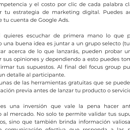
mpetencia y el costo por clic de cada palabra cla
r tu estrategia de marketing digital. Puedes a
 tu cuenta de Google Ads.
i quieres escuchar de primera mano lo que p
o una buena idea es juntar a un grupo selecto (tu 
ar acerca de lo que lanzarás, pueden probar un
 sus opiniones y dependiendo a esto puedes tom
firmar tus supuestos. Al final del focus group pu
n detalle al participante. 
unas de las herramientas gratuitas que se pueden 
ación previa antes de lanzar tu producto o servici
 es una inversión que vale la pena hacer ant
 al mercado. No solo te permite validar tus supue
ios, sino que también brinda información valiosa
e comunicación efectiva que responda a las n